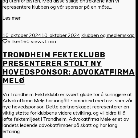
og utenfor pisten. Med disse stilige antrekkene kan vi
representere klubben og vår sponsor på en måte...
Les mer
10. oktober 2024
10. oktober 2024
Klubben og medlemskap
5 liker
160 views
1 min
TRONDHEIM FEKTEKLUBB
PRESENTERER STOLT NY
HOVEDSPONSOR: ADVOKATFIRMA
MELØ
Vi i Trondheim Fekteklubb er svært glade for å kunngjøre at
Advokatfirma Melø har inngått samarbeid med oss som vår
nye hovedsponsor. Dette partnerskapet representerer en
viktig støtte for klubbens videre utvikling, og vil bidra til å
løfte fektemiljøet i Trondheim. Advokatfirma Melø er et av
landets ledende advokatfirmaer på skatt og har lang
erfaring...