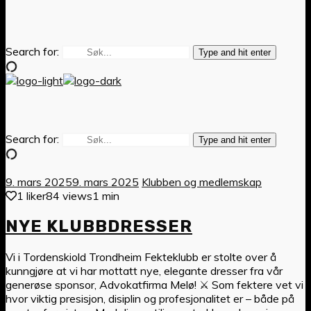
Search for:
Type and hit enter
Search for:
Type and hit enter
9. mars 2025
9. mars 2025
Klubben og medlemskap
1 liker
84 views
1 min
NYE KLUBBDRESSER
Vi i Tordenskiold Trondheim Fekteklubb er stolte over å
kunngjøre at vi har mottatt nye, elegante dresser fra vår
generøse sponsor, Advokatfirma Melø! ⚔️ Som fektere vet vi
hvor viktig presisjon, disiplin og profesjonalitet er – både på