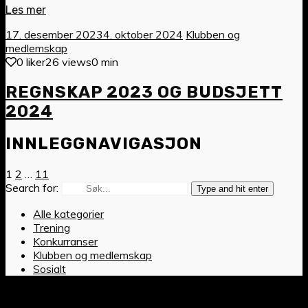
Les mer
17. desember 2023
4. oktober 2024
Klubben og
medlemskap
0 liker
26 views
0 min
REGNSKAP 2023 OG BUDSJETT
2024
INNLEGGNAVIGASJON
1
2
…
11
Search for:
Type and hit enter
Alle kategorier
Trening
Konkurranser
Klubben og medlemskap
Sosialt