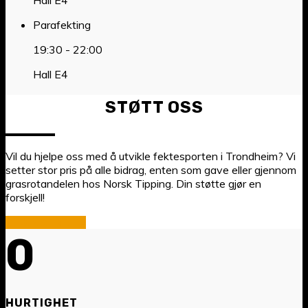
Parafekting
19:30
-
22:00
Hall E4
STØTT OSS
Vil du hjelpe oss med å utvikle fektesporten i Trondheim? Vi
setter stor pris på alle bidrag, enten som gave eller gjennom
grasrotandelen hos Norsk Tipping. Din støtte gjør en
forskjell!
GI DIN STØTTE
0
HURTIGHET