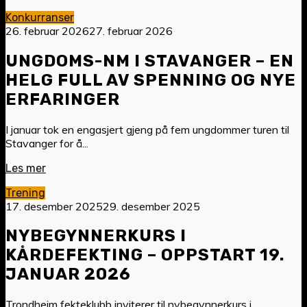
Konkurranser
26. februar 2026
27. februar 2026
UNGDOMS-NM I STAVANGER – EN
HELG FULL AV SPENNING OG NYE
ERFARINGER
I januar tok en engasjert gjeng på fem ungdommer turen til
Stavanger for å...
Les mer
Trening
17. desember 2025
29. desember 2025
NYBEGYNNERKURS I
KÅRDEFEKTING – OPPSTART 19.
JANUAR 2026
Trondheim fekteklubb inviterer til nybegynnerkurs i