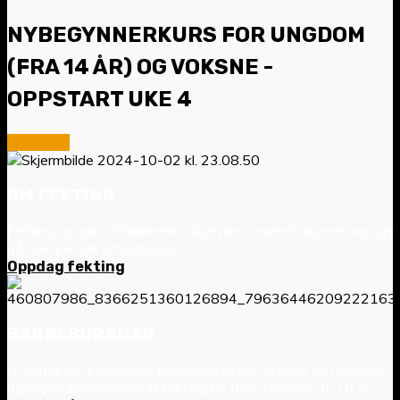
NYBEGYNNERKURS FOR UNGDOM
(FRA 14 ÅR) OG VOKSNE -
OPPSTART UKE 4
Les mer!
OM FEKTING
Fekting bygger utholdenhet, skjerper konsentrasjonen og byr
på spennende utfordringer.
Oppdag fekting
BARNEBURSDAG
Gi barna en annerledes bursdagsfeiring. Vi tilbyr en morsom
og sikker introduksjon til fekting for barn i alderen 6-10 år.