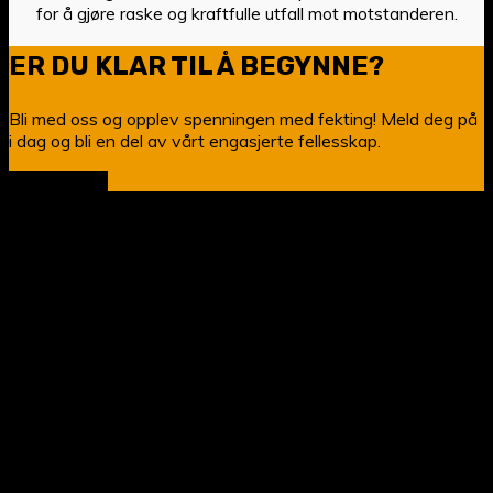
for å gjøre raske og kraftfulle utfall mot motstanderen.
ER DU KLAR TIL Å BEGYNNE?
Bli med oss og opplev spenningen med fekting! Meld deg på
i dag og bli en del av vårt engasjerte fellesskap.
Bli medlem
© 2024 Tordenskiold Trondheim Fekteklubb | Org.nr. 884
807 972