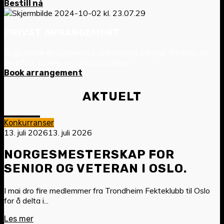
Bestill nå
PRIVAT ARRANGEMENT
Gi gjestene en opplevelse utenom det vanlige. Perfekt for
bedrifter, jubileer og aktivitetsdager.
Book arrangement
AKTUELT
Konkurranser
13. juli 2026
13. juli 2026
NORGESMESTERSKAP FOR
SENIOR OG VETERAN I OSLO.
I mai dro fire medlemmer fra Trondheim Fekteklubb til Oslo
for å delta i...
Les mer