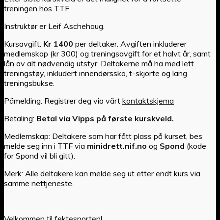
treningen hos TTF.
Instruktør er Leif Aschehoug.
Kursavgift:
Kr 1400
per deltaker. Avgiften inkluderer
medlemskap (kr 300) og treningsavgift for et halvt år, samt
lån av alt nødvendig utstyr. Deltakerne må ha med lett
treningstøy, inkludert innendørssko, t-skjorte og lang
treningsbukse.
Påmelding: Registrer deg via vårt
kontaktskjema
Betaling:
Betal via Vipps på første kurskveld.
Medlemskap: Deltakere som har fått plass på kurset, bes
melde seg inn i TTF via
minidrett.nif.no
og
Spond
(kode
for Spond vil bli gitt).
Merk: Alle deltakere kan melde seg ut etter endt kurs via
samme nettjeneste.
Velkommen til fektesporten!