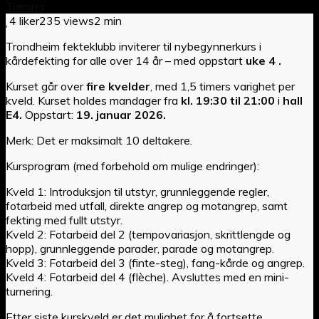
Trening
4 liker
235 views
2 min
Trondheim fekteklubb inviterer til nybegynnerkurs i
kårdefekting for alle over 14 år – med oppstart
uke 4 .
Kurset går over
fire kvelder
, med 1,5 timers varighet per
kveld. Kurset holdes mandager fra
kl. 19:30 til 21:00
i
hall
E4.
Oppstart:
19. januar 2026.
Merk: Det er maksimalt 10 deltakere.
Kursprogram (med forbehold om mulige endringer):
Kveld 1: Introduksjon til utstyr, grunnleggende regler,
fotarbeid med utfall, direkte angrep og motangrep, samt
fekting med fullt utstyr.
Kveld 2: Fotarbeid del 2 (tempovariasjon, skrittlengde og
hopp), grunnleggende parader, parade og motangrep.
Kveld 3: Fotarbeid del 3 (finte-steg), fang-kårde og angrep.
Kveld 4: Fotarbeid del 4 (flèche). Avsluttes med en mini-
turnering.
Etter siste kurskveld er det mulighet for å fortsette