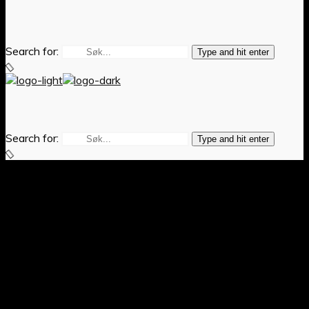
Search for:
Type and hit enter
Search for:
Type and hit enter
NYBEGYNNERKURS I
KÅRDEFEKTING –
OPPSTART 19. JANUAR
2026
Posted On
17. desember 2025
29. desember 2025
In