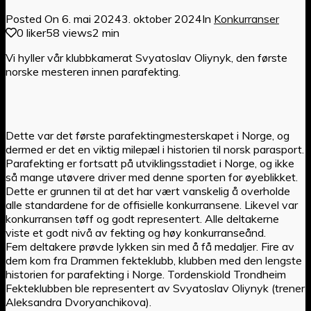
Posted On
6. mai 2024
3. oktober 2024
In
Konkurranser
0 liker
58 views
2 min
Vi hyller vår klubbkamerat Svyatoslav Oliynyk, den første
norske mesteren innen parafekting.
Dette var det første parafektingmesterskapet i Norge, og
dermed er det en viktig milepæl i historien til norsk parasport.
Parafekting er fortsatt på utviklingsstadiet i Norge, og ikke
så mange utøvere driver med denne sporten for øyeblikket.
Dette er grunnen til at det har vært vanskelig å overholde
alle standardene for de offisielle konkurransene. Likevel var
konkurransen tøff og godt representert. Alle deltakerne
viste et godt nivå av fekting og høy konkurranseånd.
Fem deltakere prøvde lykken sin med å få medaljer. Fire av
dem kom fra Drammen fekteklubb, klubben med den lengste
historien for parafekting i Norge. Tordenskiold Trondheim
Fekteklubben ble representert av Svyatoslav Oliynyk (trener
Aleksandra Dvoryanchikova).