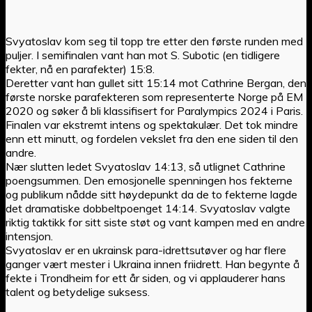
Svyatoslav kom seg til topp tre etter den første runden med
puljer. I semifinalen vant han mot S. Subotic (en tidligere
fekter, nå en parafekter) 15:8.
Deretter vant han gullet sitt 15:14 mot Cathrine Bergan, den
første norske parafekteren som representerte Norge på EM
2020 og søker å bli klassifisert for Paralympics 2024 i Paris.
Finalen var ekstremt intens og spektakulær. Det tok mindre
enn ett minutt, og fordelen vekslet fra den ene siden til den
andre.
Nær slutten ledet Svyatoslav 14:13, så utlignet Cathrine
poengsummen. Den emosjonelle spenningen hos fekterne
og publikum nådde sitt høydepunkt da de to fekterne lagde
det dramatiske dobbeltpoenget 14:14. Svyatoslav valgte
riktig taktikk for sitt siste støt og vant kampen med en andre
intensjon.
Svyatoslav er en ukrainsk para-idrettsutøver og har flere
ganger vært mester i Ukraina innen friidrett. Han begynte å
fekte i Trondheim for ett år siden, og vi applauderer hans
talent og betydelige suksess.