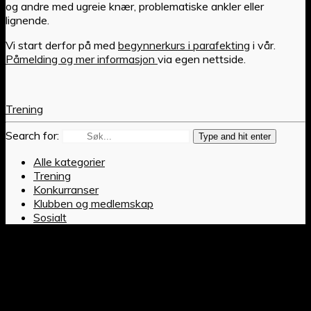
og andre med ugreie knær, problematiske ankler eller
lignende.
Vi start derfor på med
begynnerkurs i parafekting
i vår.
Påmelding og mer informasjon
via egen nettside.
Trening
Search for:
Type and hit enter
Alle kategorier
Trening
Konkurranser
Klubben og medlemskap
Sosialt
© 2024 Tordenskiold Trondheim Fekteklubb | Org.nr. 884
807 972