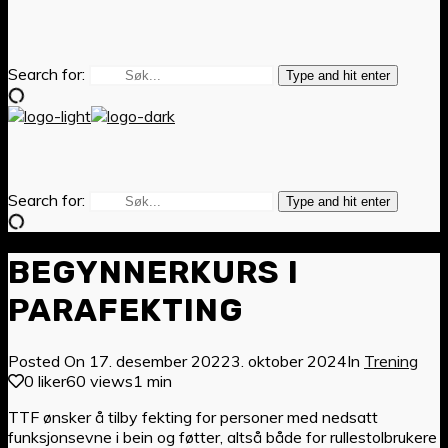
Search for:
Type and hit enter
Search for:
Type and hit enter
BEGYNNERKURS I
PARAFEKTING
Posted On
17. desember 2022
3. oktober 2024
In
Trening
0 liker
60 views
1 min
TTF ønsker å tilby fekting for personer med nedsatt
funksjonsevne i bein og føtter, altså både for rullestolbrukere