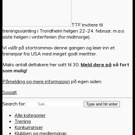
TTF invitere til
treningssamling i Trondheim helgen 22-24. februar, m.a.o.
siste helgen i vinterferien (for midtnorge).
Vi «slår på stortromma» denne gangen og leier inn et
trenerpar fra USA med meget godt meritter.
Maks antall deltakere her satt til 30.
Meld dere på
så fort
som mulig!
Påmelding og mere informasjon
på egen siden.
Sosialt
Search for:
Type and hit enter
Alle kategorier
Trening
Konkurranser
Klubben og medlemskap