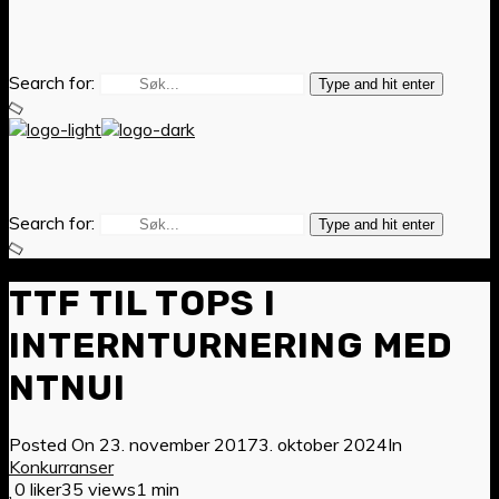
Search for:
Type and hit enter
Search for:
Type and hit enter
TTF TIL TOPS I
INTERNTURNERING MED
NTNUI
Posted On
23. november 2017
3. oktober 2024
In
Konkurranser
0 liker
35 views
1 min