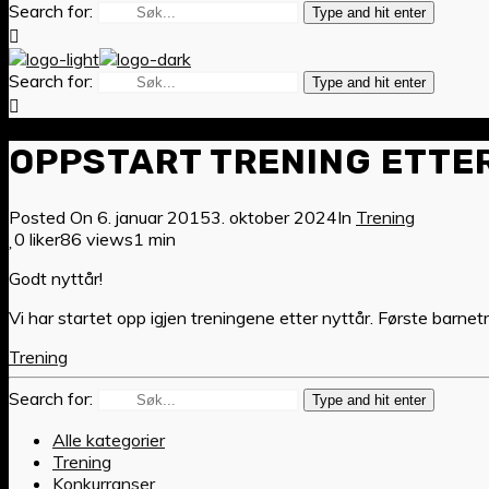
Search for:
Type and hit enter
Search for:
Type and hit enter
OPPSTART TRENING ETTE
Posted On
6. januar 2015
3. oktober 2024
In
Trening
0 liker
86 views
1 min
Godt nyttår!
Vi har startet opp igjen treningene etter nyttår. Første barne
Trening
Search for:
Type and hit enter
Alle kategorier
Trening
Konkurranser