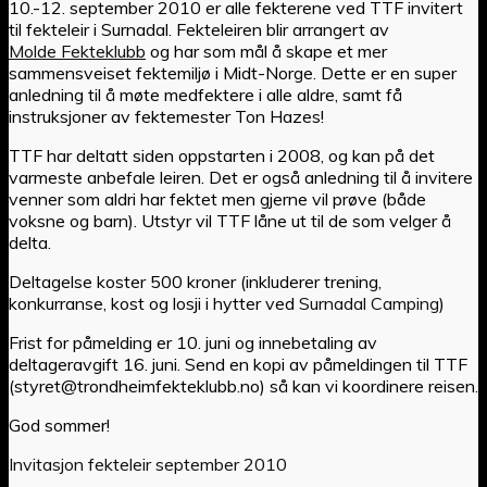
10.-12. september 2010 er alle fekterene ved TTF invitert
til fekteleir i Surnadal. Fekteleiren blir arrangert av
Molde Fekteklubb
og har som mål å skape et mer
sammensveiset fektemiljø i Midt-Norge. Dette er en super
anledning til å møte medfektere i alle aldre, samt få
instruksjoner av fektemester Ton Hazes!
TTF har deltatt siden oppstarten i 2008, og kan på det
varmeste anbefale leiren. Det er også anledning til å invitere
venner som aldri har fektet men gjerne vil prøve (både
voksne og barn). Utstyr vil TTF låne ut til de som velger å
delta.
Deltagelse koster 500 kroner (inkluderer trening,
konkurranse, kost og losji i hytter ved
Surnadal Camping
)
Frist for påmelding er 10. juni og innebetaling av
deltageravgift 16. juni. Send en kopi av påmeldingen til TTF
(styret@trondheimfekteklubb.no) så kan vi koordinere reisen.
God sommer!
Invitasjon fekteleir september 2010