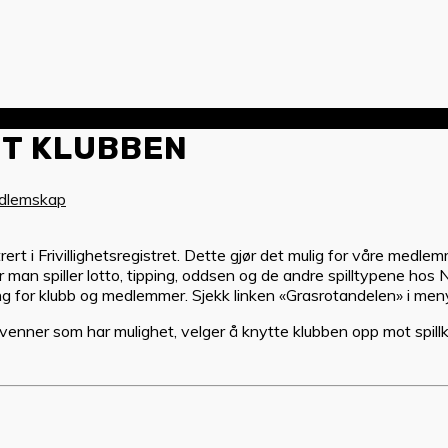
T KLUBBEN
edlemskap
rt i Frivillighetsregistret. Dette gjør det mulig for våre medlem
n spiller lotto, tipping, oddsen og de andre spilltypene hos N
g for klubb og medlemmer. Sjekk linken «Grasrotandelen» i meny
nner som har mulighet, velger å knytte klubben opp mot spillko