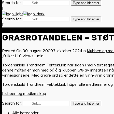
Search for:
Type and hit enter
Search for:
Type and hit enter
GRASROTANDELEN – STØT
Posted On
30. august 2009
3. oktober 2024
In
Klubben og m
0 liker
110 views
1 min
Tordenskiold Trondheim Fekteklubb har siden i mai vært registre
denne måten er man med på å gi klubben 5% av innsatsen når ma
vinnersjansene. Med andre ord så er dette en vinn-vinn ordnin
Tordenskiold Trondheim Fekteklubb håper alle medlemmer og ve
Klubben og medlemskap
Search for:
Type and hit enter
Alle kategorier