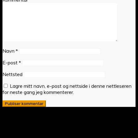
Navn
*
E-post
*
Nettsted
Lagre mitt navn, e-post og nettside i denne nettleseren
for neste gang jeg kommenterer.
© 2024 Tordenskiold Trondheim Fekteklubb | Org.nr. 884